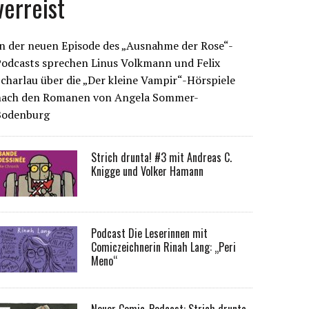
verreist
n der neuen Episode des „Ausnahme der Rose“-
Podcasts sprechen Linus Volkmann und Felix
charlau über die „Der kleine Vampir“-Hörspiele
nach den Romanen von Angela Sommer-
Bodenburg
Strich drunta! #3 mit Andreas C.
Knigge und Volker Hamann
Podcast Die Leserinnen mit
Comiczeichnerin Rinah Lang: „Peri
Meno“
Neuer Comic-Podcast: Strich drunta