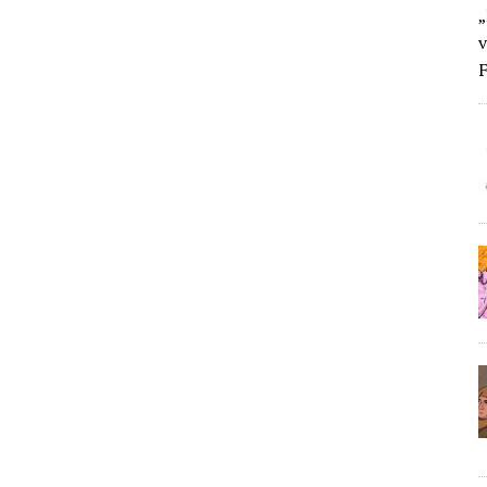
„
v
F