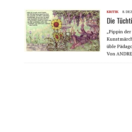
KRITIK
8. DE
Die Tücht
„Pippin der
Kunstmärche
üble Pädago
Von ANDRE