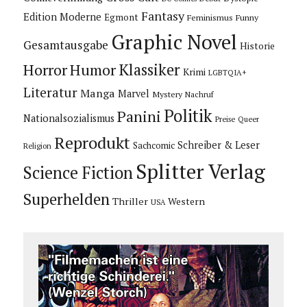
Fantasy
Edition Moderne
Egmont
Feminismus
Funny
Graphic Novel
Gesamtausgabe
Historie
Horror
Humor
Klassiker
Krimi
LGBTQIA+
Literatur
Manga
Marvel
Mystery
Nachruf
Politik
Panini
Nationalsozialismus
Preise
Queer
Reprodukt
Schreiber & Leser
Sachcomic
Religion
Splitter Verlag
Science Fiction
Superhelden
Thriller
Western
USA