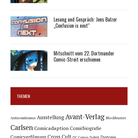
Lesung und Gespräch: Jens Balzer
„Confusion is next“
Mitschnitt vom 22. Dortmunder
Comic-Streit erschienen
THEMEN
Avant-Verlag
Ausstellung
Blockbuster
Antisemitismus
Carlsen
Comicadaption
Comicbiografie
Cross Cult
Comicverfilmung
Dystopie
Debüt
DC Comics