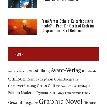
Frankfurter Schule: Kulturindustrie
heute? – Prof. Dr. Gertrud Koch im
Gespräch mit Bert Rebhandl
THEMEN
Avant-Verlag
Ausstellung
Blockbuster
Antisemitismus
Carlsen
Comicadaption
Comicbiografie
Cross Cult
Comicverfilmung
Dystopie
Debüt
DC Comics
Fantasy
Edition Moderne
Egmont
Feminismus
Funny
Graphic Novel
Gesamtausgabe
Historie