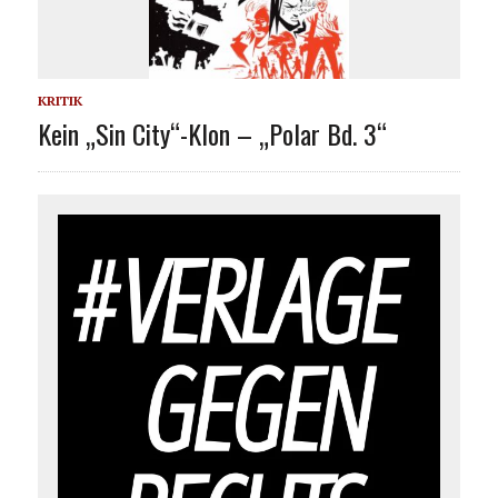
KRITIK
Kein „Sin City“-Klon – „Polar Bd. 3“