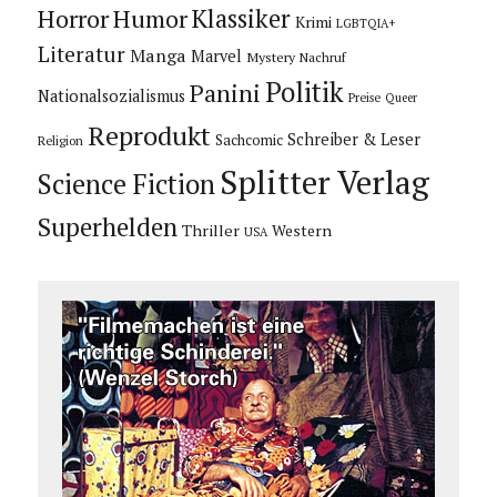
Horror
Humor
Klassiker
Krimi
LGBTQIA+
Literatur
Manga
Marvel
Mystery
Nachruf
Politik
Panini
Nationalsozialismus
Preise
Queer
Reprodukt
Schreiber & Leser
Sachcomic
Religion
Splitter Verlag
Science Fiction
Superhelden
Thriller
Western
USA