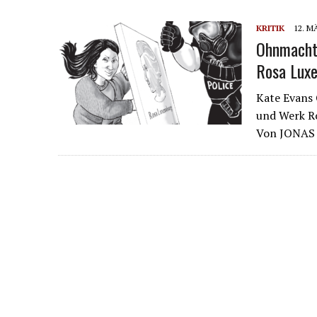
KRITIK
12. M
Ohnmacht 
Rosa Lux
Kate Evans 
und Werk R
Von JONA