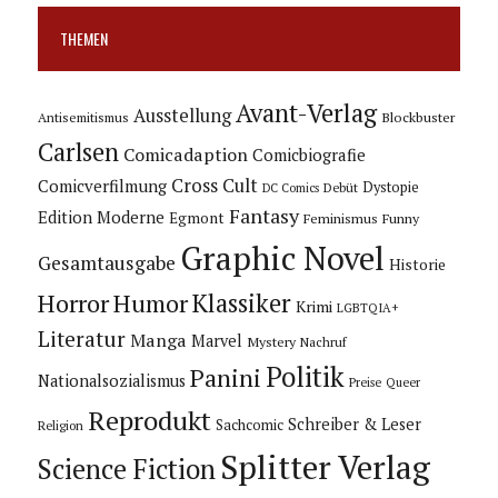
THEMEN
Avant-Verlag
Ausstellung
Blockbuster
Antisemitismus
Carlsen
Comicadaption
Comicbiografie
Cross Cult
Comicverfilmung
Dystopie
Debüt
DC Comics
Fantasy
Edition Moderne
Egmont
Feminismus
Funny
Graphic Novel
Gesamtausgabe
Historie
Horror
Humor
Klassiker
Krimi
LGBTQIA+
Literatur
Manga
Marvel
Mystery
Nachruf
Politik
Panini
Nationalsozialismus
Preise
Queer
Reprodukt
Schreiber & Leser
Sachcomic
Religion
Splitter Verlag
Science Fiction