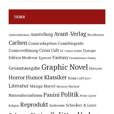
THEMEN
Avant-Verlag
Ausstellung
Blockbuster
Antisemitismus
Carlsen
Comicadaption
Comicbiografie
Cross Cult
Comicverfilmung
Dystopie
Debüt
DC Comics
Fantasy
Edition Moderne
Egmont
Feminismus
Funny
Graphic Novel
Gesamtausgabe
Historie
Horror
Humor
Klassiker
Krimi
LGBTQIA+
Literatur
Manga
Marvel
Mystery
Nachruf
Politik
Panini
Nationalsozialismus
Preise
Queer
Reprodukt
Schreiber & Leser
Sachcomic
Religion