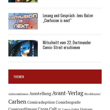
Lesung und Gespräch: Jens Balzer
„Confusion is next“
Mitschnitt vom 22. Dortmunder
Comic-Streit erschienen
THEMEN
Avant-Verlag
Ausstellung
Blockbuster
Antisemitismus
Carlsen
Comicadaption
Comicbiografie
Cross Cult
Comicverfilmung
Dystopie
Debüt
DC Comics