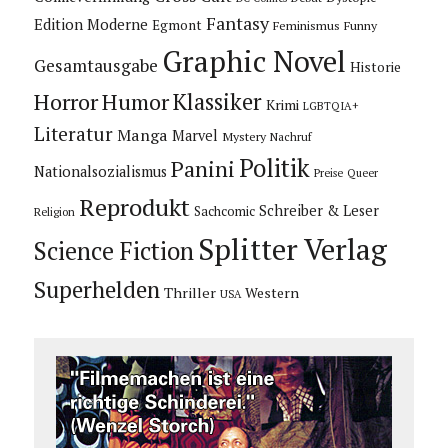
Fantasy
Edition Moderne
Egmont
Feminismus
Funny
Graphic Novel
Gesamtausgabe
Historie
Horror
Humor
Klassiker
Krimi
LGBTQIA+
Literatur
Manga
Marvel
Mystery
Nachruf
Politik
Panini
Nationalsozialismus
Preise
Queer
Reprodukt
Schreiber & Leser
Sachcomic
Religion
Splitter Verlag
Science Fiction
Superhelden
Thriller
Western
USA