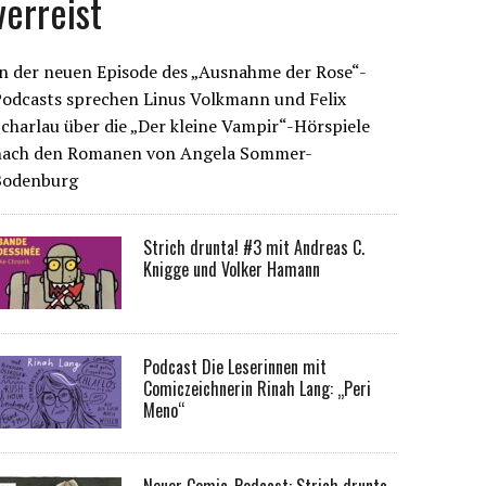
verreist
n der neuen Episode des „Ausnahme der Rose“-
Podcasts sprechen Linus Volkmann und Felix
charlau über die „Der kleine Vampir“-Hörspiele
nach den Romanen von Angela Sommer-
Bodenburg
Strich drunta! #3 mit Andreas C.
Knigge und Volker Hamann
Podcast Die Leserinnen mit
Comiczeichnerin Rinah Lang: „Peri
Meno“
Neuer Comic-Podcast: Strich drunta