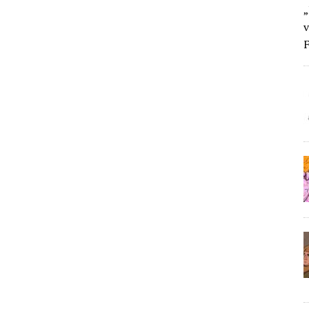
„
v
F