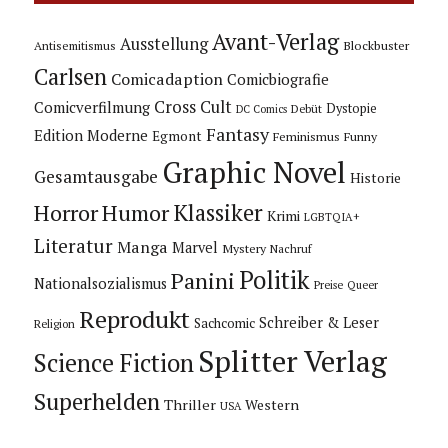
Avant-Verlag
Ausstellung
Blockbuster
Antisemitismus
Carlsen
Comicadaption
Comicbiografie
Cross Cult
Comicverfilmung
Dystopie
Debüt
DC Comics
Fantasy
Edition Moderne
Egmont
Feminismus
Funny
Graphic Novel
Gesamtausgabe
Historie
Horror
Humor
Klassiker
Krimi
LGBTQIA+
Literatur
Manga
Marvel
Mystery
Nachruf
Politik
Panini
Nationalsozialismus
Preise
Queer
Reprodukt
Schreiber & Leser
Sachcomic
Religion
Splitter Verlag
Science Fiction
Superhelden
Thriller
Western
USA