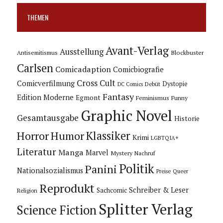
THEMEN
Avant-Verlag
Ausstellung
Blockbuster
Antisemitismus
Carlsen
Comicadaption
Comicbiografie
Cross Cult
Comicverfilmung
Dystopie
Debüt
DC Comics
Fantasy
Edition Moderne
Egmont
Feminismus
Funny
Graphic Novel
Gesamtausgabe
Historie
Horror
Humor
Klassiker
Krimi
LGBTQIA+
Literatur
Manga
Marvel
Mystery
Nachruf
Politik
Panini
Nationalsozialismus
Preise
Queer
Reprodukt
Schreiber & Leser
Sachcomic
Religion
Splitter Verlag
Science Fiction