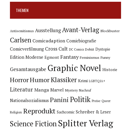
THEMEN
Avant-Verlag
Ausstellung
Blockbuster
Antisemitismus
Carlsen
Comicadaption
Comicbiografie
Cross Cult
Comicverfilmung
Dystopie
Debüt
DC Comics
Fantasy
Edition Moderne
Egmont
Feminismus
Funny
Graphic Novel
Gesamtausgabe
Historie
Horror
Humor
Klassiker
Krimi
LGBTQIA+
Literatur
Manga
Marvel
Mystery
Nachruf
Politik
Panini
Nationalsozialismus
Preise
Queer
Reprodukt
Schreiber & Leser
Sachcomic
Religion
Splitter Verlag
Science Fiction