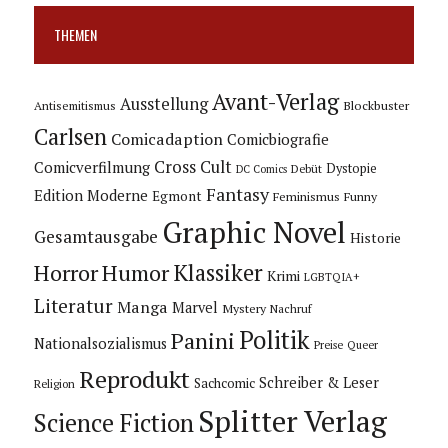
THEMEN
Avant-Verlag
Ausstellung
Blockbuster
Antisemitismus
Carlsen
Comicadaption
Comicbiografie
Cross Cult
Comicverfilmung
Dystopie
Debüt
DC Comics
Fantasy
Edition Moderne
Egmont
Feminismus
Funny
Graphic Novel
Gesamtausgabe
Historie
Horror
Humor
Klassiker
Krimi
LGBTQIA+
Literatur
Manga
Marvel
Mystery
Nachruf
Politik
Panini
Nationalsozialismus
Preise
Queer
Reprodukt
Schreiber & Leser
Sachcomic
Religion
Splitter Verlag
Science Fiction