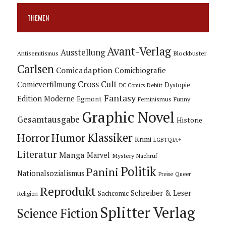
THEMEN
Avant-Verlag
Ausstellung
Blockbuster
Antisemitismus
Carlsen
Comicadaption
Comicbiografie
Cross Cult
Comicverfilmung
Dystopie
Debüt
DC Comics
Fantasy
Edition Moderne
Egmont
Feminismus
Funny
Graphic Novel
Gesamtausgabe
Historie
Horror
Humor
Klassiker
Krimi
LGBTQIA+
Literatur
Manga
Marvel
Mystery
Nachruf
Politik
Panini
Nationalsozialismus
Preise
Queer
Reprodukt
Schreiber & Leser
Sachcomic
Religion
Splitter Verlag
Science Fiction