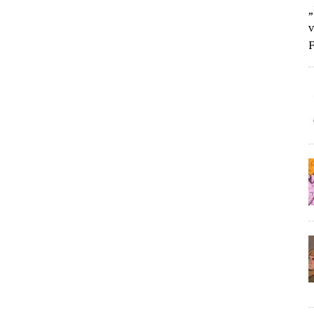
„
v
F