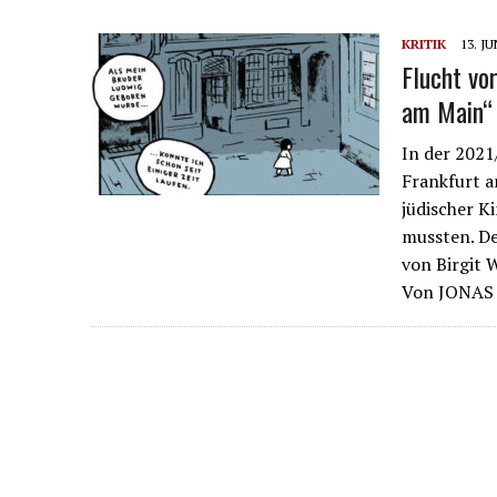
KRITIK
13. JU
Flucht vo
am Main“
In der 2021
Frankfurt a
jüdischer K
mussten. De
von Birgit
Von JONA