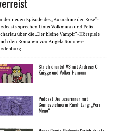
verreist
n der neuen Episode des „Ausnahme der Rose“-
Podcasts sprechen Linus Volkmann und Felix
charlau über die „Der kleine Vampir“-Hörspiele
nach den Romanen von Angela Sommer-
Bodenburg
Strich drunta! #3 mit Andreas C.
Knigge und Volker Hamann
Podcast Die Leserinnen mit
Comiczeichnerin Rinah Lang: „Peri
Meno“
Neuer Comic-Podcast: Strich drunta