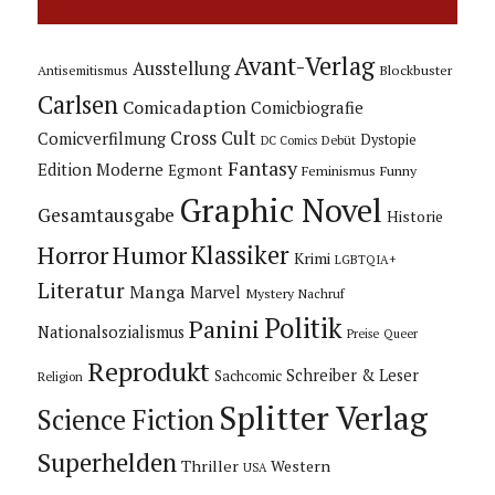
Avant-Verlag
Ausstellung
Blockbuster
Antisemitismus
Carlsen
Comicadaption
Comicbiografie
Cross Cult
Comicverfilmung
Dystopie
Debüt
DC Comics
Fantasy
Edition Moderne
Egmont
Feminismus
Funny
Graphic Novel
Gesamtausgabe
Historie
Horror
Humor
Klassiker
Krimi
LGBTQIA+
Literatur
Manga
Marvel
Mystery
Nachruf
Politik
Panini
Nationalsozialismus
Preise
Queer
Reprodukt
Schreiber & Leser
Sachcomic
Religion
Splitter Verlag
Science Fiction
Superhelden
Thriller
Western
USA