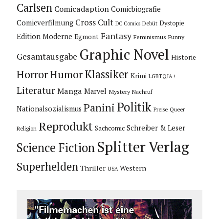
Carlsen
Comicadaption
Comicbiografie
Cross Cult
Comicverfilmung
Dystopie
Debüt
DC Comics
Fantasy
Edition Moderne
Egmont
Feminismus
Funny
Graphic Novel
Gesamtausgabe
Historie
Horror
Humor
Klassiker
Krimi
LGBTQIA+
Literatur
Manga
Marvel
Mystery
Nachruf
Politik
Panini
Nationalsozialismus
Preise
Queer
Reprodukt
Schreiber & Leser
Sachcomic
Religion
Splitter Verlag
Science Fiction
Superhelden
Thriller
Western
USA