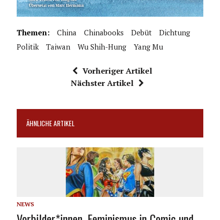
Themen:
China
Chinabooks
Debüt
Dichtung
Politik
Taiwan
Wu Shih-Hung
Yang Mu
Vorheriger Artikel
Nächster Artikel
ÄHNLICHE ARTIKEL
NEWS
Vorbilder*innen. Feminismus in Comic und