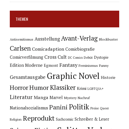
THEMEN
Avant-Verlag
Ausstellung
Blockbuster
Antisemitismus
Carlsen
Comicadaption
Comicbiografie
Cross Cult
Comicverfilmung
Dystopie
Debüt
DC Comics
Fantasy
Edition Moderne
Egmont
Feminismus
Funny
Graphic Novel
Gesamtausgabe
Historie
Horror
Humor
Klassiker
Krimi
LGBTQIA+
Literatur
Manga
Marvel
Mystery
Nachruf
Politik
Panini
Nationalsozialismus
Preise
Queer
Reprodukt
Schreiber & Leser
Sachcomic
Religion