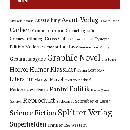
THEMEN
Avant-Verlag
Ausstellung
Blockbuster
Antisemitismus
Carlsen
Comicadaption
Comicbiografie
Cross Cult
Comicverfilmung
Dystopie
Debüt
DC Comics
Fantasy
Edition Moderne
Egmont
Feminismus
Funny
Graphic Novel
Gesamtausgabe
Historie
Horror
Humor
Klassiker
Krimi
LGBTQIA+
Literatur
Manga
Marvel
Mystery
Nachruf
Politik
Panini
Nationalsozialismus
Preise
Queer
Reprodukt
Schreiber & Leser
Sachcomic
Religion
Splitter Verlag
Science Fiction
Superhelden
Thriller
Western
USA