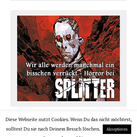
Diese Webseite nutzt Cookies. Wenn Du das nicht möchtest,
COPYRIGHT 2026 | COMIC.DE
solltest Du sie nach Deinem Besuch löschen.
Akzeptieren
|
IMPRESSUM
|
DATENSCHUTZERKLÄRUNG
|
VERLAGSAUSLIEFERUNG UND VER