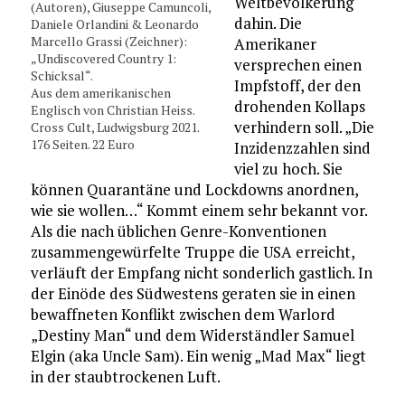
Weltbevölkerung
(Autoren), Giuseppe Camuncoli,
dahin. Die
Daniele Orlandini & Leonardo
Marcello Grassi (Zeichner):
Amerikaner
„Undiscovered Country 1:
versprechen einen
Schicksal“.
Impfstoff, der den
Aus dem amerikanischen
drohenden Kollaps
Englisch von Christian Heiss.
verhindern soll. „Die
Cross Cult, Ludwigsburg 2021.
176 Seiten. 22 Euro
Inzidenzzahlen sind
viel zu hoch. Sie
können Quarantäne und Lockdowns anordnen,
wie sie wollen…“ Kommt einem sehr bekannt vor.
Als die nach üblichen Genre-Konventionen
zusammengewürfelte Truppe die USA erreicht,
verläuft der Empfang nicht sonderlich gastlich. In
der Einöde des Südwestens geraten sie in einen
bewaffneten Konflikt zwischen dem Warlord
„Destiny Man“ und dem Widerständler Samuel
Elgin (aka Uncle Sam). Ein wenig „Mad Max“ liegt
in der staubtrockenen Luft.