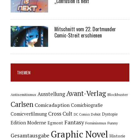
„Confusion is next“
Mitschnitt vom 22. Dortmunder
Comic-Streit erschienen
THEMEN
Avant-Verlag
Ausstellung
Blockbuster
Antisemitismus
Carlsen
Comicadaption
Comicbiografie
Cross Cult
Comicverfilmung
Dystopie
Debüt
DC Comics
Fantasy
Edition Moderne
Egmont
Feminismus
Funny
Graphic Novel
Gesamtausgabe
Historie