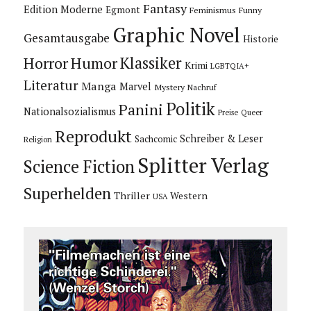
Fantasy
Edition Moderne
Egmont
Feminismus
Funny
Graphic Novel
Gesamtausgabe
Historie
Horror
Humor
Klassiker
Krimi
LGBTQIA+
Literatur
Manga
Marvel
Mystery
Nachruf
Politik
Panini
Nationalsozialismus
Preise
Queer
Reprodukt
Schreiber & Leser
Sachcomic
Religion
Splitter Verlag
Science Fiction
Superhelden
Thriller
Western
USA