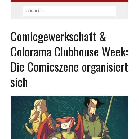
Comicgewerkschaft &
Colorama Clubhouse Week:
Die Comicszene organisiert
sich