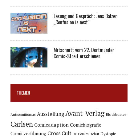
Lesung und Gespräch: Jens Balzer
„Confusion is next“
Mitschnitt vom 22. Dortmunder
Comic-Streit erschienen
THEMEN
Avant-Verlag
Ausstellung
Blockbuster
Antisemitismus
Carlsen
Comicadaption
Comicbiografie
Cross Cult
Comicverfilmung
Dystopie
Debüt
DC Comics