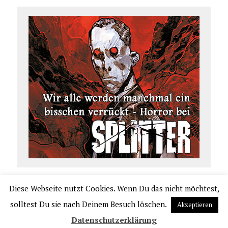
Diese Webseite nutzt Cookies. Wenn Du das nicht möchtest,
COPYRIGHT 2026 | COMIC.DE
solltest Du sie nach Deinem Besuch löschen.
Akzeptieren
|
IMPRESSUM
|
DATENSCHUTZERKLÄRUNG
|
VERLAGSAUSLIEFERUNG UND VER
Datenschutzerklärung
TRIEB PPM