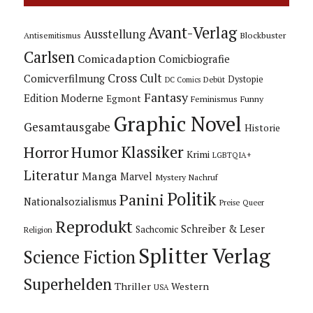
Avant-Verlag
Ausstellung
Blockbuster
Antisemitismus
Carlsen
Comicadaption
Comicbiografie
Cross Cult
Comicverfilmung
Dystopie
Debüt
DC Comics
Fantasy
Edition Moderne
Egmont
Feminismus
Funny
Graphic Novel
Gesamtausgabe
Historie
Horror
Humor
Klassiker
Krimi
LGBTQIA+
Literatur
Manga
Marvel
Mystery
Nachruf
Politik
Panini
Nationalsozialismus
Preise
Queer
Reprodukt
Schreiber & Leser
Sachcomic
Religion
Splitter Verlag
Science Fiction
Superhelden
Thriller
Western
USA