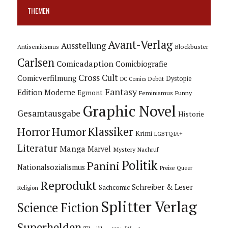
THEMEN
Avant-Verlag
Ausstellung
Blockbuster
Antisemitismus
Carlsen
Comicadaption
Comicbiografie
Cross Cult
Comicverfilmung
Dystopie
Debüt
DC Comics
Fantasy
Edition Moderne
Egmont
Feminismus
Funny
Graphic Novel
Gesamtausgabe
Historie
Horror
Humor
Klassiker
Krimi
LGBTQIA+
Literatur
Manga
Marvel
Mystery
Nachruf
Politik
Panini
Nationalsozialismus
Preise
Queer
Reprodukt
Schreiber & Leser
Sachcomic
Religion
Splitter Verlag
Science Fiction
Superhelden