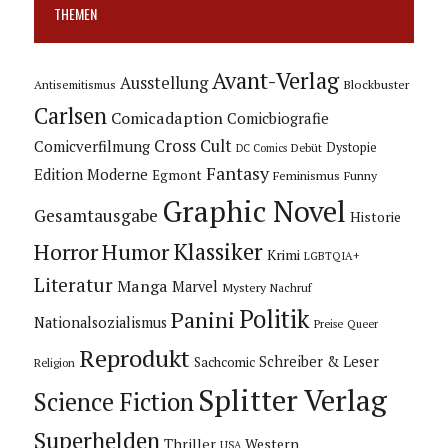
THEMEN
Avant-Verlag
Ausstellung
Blockbuster
Antisemitismus
Carlsen
Comicadaption
Comicbiografie
Cross Cult
Comicverfilmung
Dystopie
Debüt
DC Comics
Fantasy
Edition Moderne
Egmont
Feminismus
Funny
Graphic Novel
Gesamtausgabe
Historie
Horror
Humor
Klassiker
Krimi
LGBTQIA+
Literatur
Manga
Marvel
Mystery
Nachruf
Politik
Panini
Nationalsozialismus
Preise
Queer
Reprodukt
Schreiber & Leser
Sachcomic
Religion
Splitter Verlag
Science Fiction
Superhelden
Thriller
Western
USA