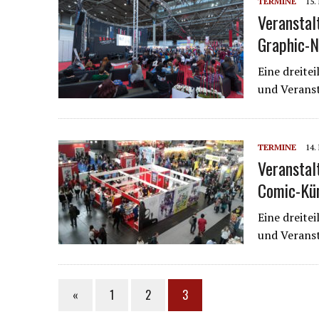
TERMINE
15.
Veranstal
Graphic-N
Eine dreite
und Verans
TERMINE
14.
Veranstal
Comic-Kün
Eine dreite
und Verans
«
1
2
3