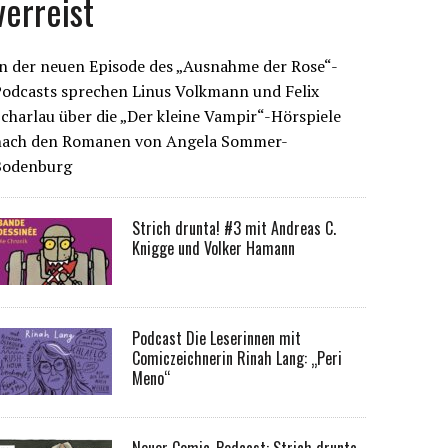
verreist
n der neuen Episode des „Ausnahme der Rose“-
Podcasts sprechen Linus Volkmann und Felix
charlau über die „Der kleine Vampir“-Hörspiele
nach den Romanen von Angela Sommer-
Bodenburg
Strich drunta! #3 mit Andreas C.
Knigge und Volker Hamann
Podcast Die Leserinnen mit
Comiczeichnerin Rinah Lang: „Peri
Meno“
Neuer Comic-Podcast: Strich drunta