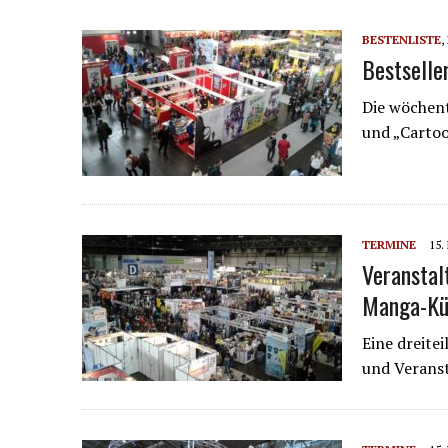
BESTENLISTE
,
Bestselle
Die wöchent
und „Carto
TERMINE
15.
Veranstal
Manga-Kün
Eine dreite
und Verans