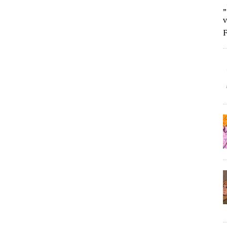
„
v
F