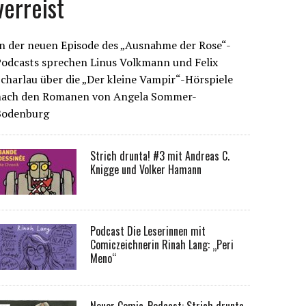
verreist
n der neuen Episode des „Ausnahme der Rose“-
Podcasts sprechen Linus Volkmann und Felix
charlau über die „Der kleine Vampir“-Hörspiele
nach den Romanen von Angela Sommer-
Bodenburg
Strich drunta! #3 mit Andreas C.
Knigge und Volker Hamann
Podcast Die Leserinnen mit
Comiczeichnerin Rinah Lang: „Peri
Meno“
Neuer Comic-Podcast: Strich drunta