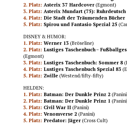
2. Platz:
Asterix 37 Hardcover
(Egmont)
3. Platz:
Asterix Mundart (75): Ruhrdeutsch
4. Platz:
Die Stadt der Träumenden Bücher 
5. Platz:
Spirou und Fantasio Spezial 25
(Car
DISNEY & HUMOR:
1. Platz:
Werner 13
(Bröseline)
2. Platz:
Lustiges Taschenbuch – Fußballgesc
(Egmont)
3. Platz:
Lustiges Taschenbuch: Sommer 8
(
4. Platz:
Lustiges Taschenbuch Spezial 83
(E
5. Platz:
Zwille
(Westend/fifty-fifty)
HELDEN:
1. Platz:
Batman: Der Dunkle Prinz 2
(Panini
2. Platz:
Batman: Der Dunkle Prinz 1
(Panini
3. Platz:
Civil War II
(Panini)
4. Platz:
Venomverse 2
(Panini)
5. Platz:
Predator: Jäger
(Cross Cult)