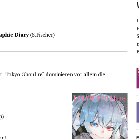
I
aphic Diary
(S. Fischer)
S
r „Tokyo Ghoul:re“ dominieren vor allem die
p)
op)