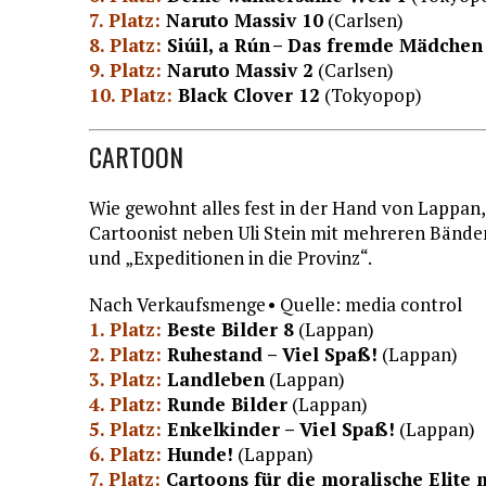
7. Platz:
Naruto Massiv 10
(Carlsen)
8. Platz:
Siúil, a Rún – Das fremde Mädchen
9. Platz:
Naruto Massiv 2
(Carlsen)
10. Platz:
Black Clover 12
(Tokyopop)
CARTOON
Wie gewohnt alles fest in der Hand von Lappan
Cartoonist neben Uli Stein mit mehreren Bänden
und „Expeditionen in die Provinz“.
Nach Verkaufsmenge • Quelle: media control
1. Platz:
Beste Bilder 8
(Lappan)
2. Platz:
Ruhestand – Viel Spaß!
(Lappan)
3. Platz:
Landleben
(Lappan)
4. Platz:
Runde Bilder
(Lappan)
5. Platz:
Enkelkinder – Viel Spaß!
(Lappan)
6. Platz:
Hunde!
(Lappan)
7. Platz:
Cartoons für die moralische Elite 