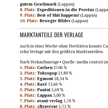
gutem Geschmack
(Lappan)
8. Platz:
Expeditionen in die Provinz
(Lappa
9. Platz:
Best of Shit happens!
(Lappan)
10. Platz:
Bewegte Bilder
(Lappan)
MARKTANTEILE DER VERLAGE
Auch in einer Woche ohne Novitäten konnte Car
zehn Verlage mit den größten Marktanteilen.
Nach Verkaufsmenge • Quelle: media control 
1. Platz:
Carlsen
27.06 %
2. Platz:
Tokyopop
21.89 %
3. Platz:
Egmont
18,34 %
4. Platz:
Kazé
13,66 %
5. Platz:
Panini
5,69 %
6. Platz:
Lappan
3,00 %
7. Platz:
avant-verlag
1,76 %
8. Platz: a
ltraverse
1,71 %