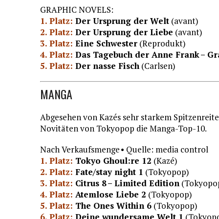
GRAPHIC NOVELS:
1. Platz:
Der Ursprung der Welt
(avant)
2. Platz:
Der Ursprung der Liebe
(avant)
3. Platz:
Eine Schwester
(Reprodukt)
4. Platz:
Das Tagebuch der Anne Frank –
Gr
5. Platz:
Der nasse Fisch
(Carlsen)
MANGA
Abgesehen von Kazés sehr starkem Spitzenreite
Novitäten von Tokyopop die Manga-Top-10.
Nach Verkaufsmenge • Quelle: media control
1. Platz:
Tokyo Ghoul:re 12
(Kazé)
2. Platz:
Fate/stay night 1
(Tokyopop)
3. Platz:
Citrus 8 – Limited Edition
(Tokyopo
4. Platz:
Atemlose Liebe 2
(Tokyopop)
5. Platz:
The Ones Within 6
(Tokyopop)
6. Platz:
Deine wundersame Welt 1
(Tokyop