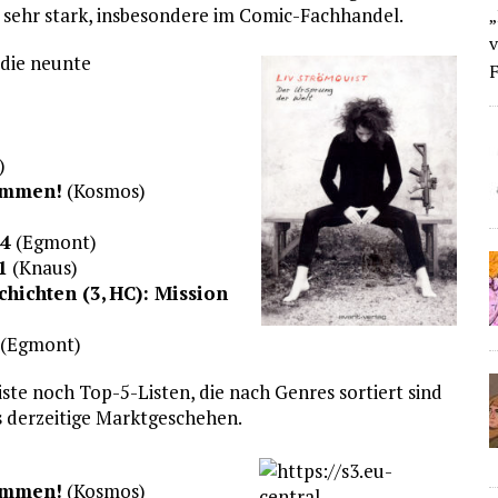
 sehr stark, insbesondere im Comic-Fachhandel.
„
v
 die neunte
F
)
kommen!
(Kosmos)
 4
(Egmont)
1
(Knaus)
hichten (3, HC): Mission
(Egmont)
ste noch Top-5-Listen, die nach Genres sortiert sind
s derzeitige Marktgeschehen.
kommen!
(Kosmos)