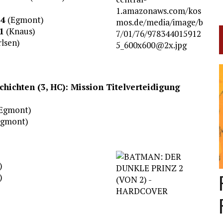
 4
(Egmont)
1
(Knaus)
lsen)
hichten (3, HC): Mission Titelverteidigung
Egmont)
gmont)
)
)