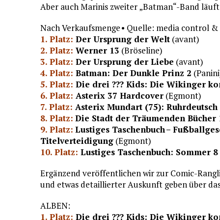
Aber auch Marinis zweiter „Batman“-Band läuft
Nach Verkaufsmenge • Quelle: media control &
1. Platz:
Der Ursprung der Welt
(avant)
2. Platz:
Werner 13
(Bröseline)
3. Platz:
Der Ursprung der Liebe
(avant)
4. Platz:
Batman: Der Dunkle Prinz 2
(Panini
5. Platz:
Die drei ??? Kids: Die Wikinger 
6. Platz:
Asterix 37 Hardcover
(Egmont)
7. Platz:
Asterix Mundart (75): Ruhrdeutsch
8. Platz:
Die Stadt der Träumenden Bücher 
9. Platz:
Lustiges Taschenbuch – Fußballgesc
Titelverteidigung
(Egmont)
10. Platz:
Lustiges Taschenbuch: Sommer 8
Ergänzend veröffentlichen wir zur Comic-Rangli
und etwas detaillierter Auskunft geben über da
ALBEN:
1. Platz:
Die drei ??? Kids: Die Wikinger 