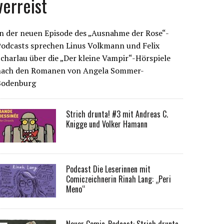
verreist
n der neuen Episode des „Ausnahme der Rose“-
Podcasts sprechen Linus Volkmann und Felix
charlau über die „Der kleine Vampir“-Hörspiele
nach den Romanen von Angela Sommer-
Bodenburg
Strich drunta! #3 mit Andreas C.
Knigge und Volker Hamann
Podcast Die Leserinnen mit
Comiczeichnerin Rinah Lang: „Peri
Meno“
Neuer Comic-Podcast: Strich drunta