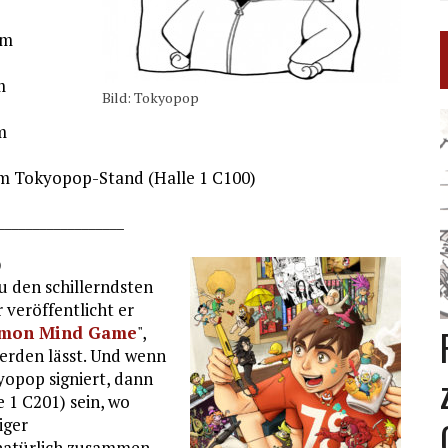
am
m
Bild: Tokyopop
m
 am Tokyopop-Stand (Halle 1 C100)
__________________
)
u den schillerndsten
 veröffentlicht er
mon Mind Game
",
erden lässt. Und wenn
kyopop signiert, dann
e 1 C201) sein, wo
iger
natürlich zusammen