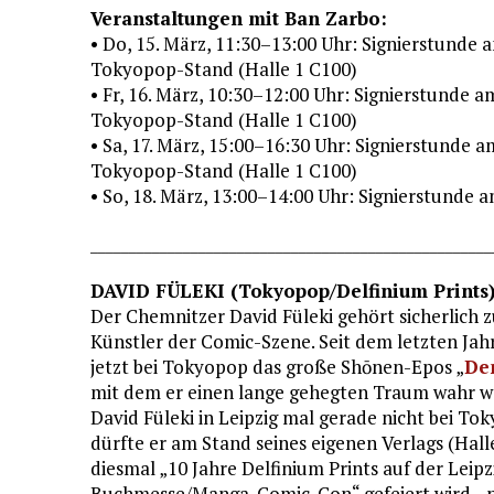
Veranstaltungen mit Ban Zarbo:
• Do, 15. März, 11:30–13:00 Uhr: Signierstunde 
Tokyopop-Stand (Halle 1 C100)
• Fr, 16. März, 10:30–12:00 Uhr: Signierstunde a
Tokyopop-Stand (Halle 1 C100)
• Sa, 17. März, 15:00–16:30 Uhr: Signierstunde a
Tokyopop-Stand (Halle 1 C100)
• So, 18. März, 13:00–14:00 Uhr: Signierstunde
____________________________________________________
DAVID FÜLEKI (Tokyopop/Delfinium Prints
Der Chemnitzer David Füleki gehört sicherlich z
Künstler der Comic-Szene. Seit dem letzten Jahr
jetzt bei Tokyopop das große Shōnen-Epos „
De
mit dem er einen lange gehegten Traum wahr w
David Füleki in Leipzig mal gerade nicht bei To
dürfte er am Stand seines eigenen Verlags (Hall
diesmal „10 Jahre Delfinium Prints auf der Leipz
Buchmesse/Manga-Comic-Con“ gefeiert wird – 