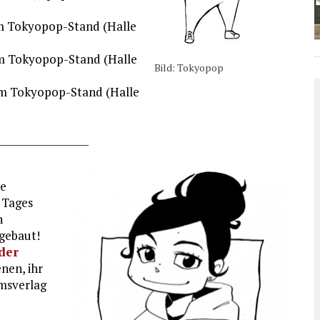
 am Tokyopop-Stand (Halle
 am Tokyopop-Stand (Halle
Bild: Tokyopop
 am Tokyopop-Stand (Halle
__________________
ie
s Tages
h
fgebaut!
der
enen, ihr
msverlag