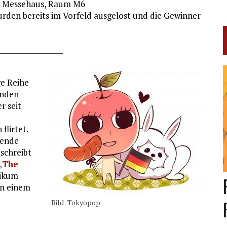
 im Messehaus, Raum M6
urden bereits im Vorfeld ausgelost und die Gewinner
__________________
ge Reihe
enden
r seit
flirtet.
sende
schreibt
„
The
likum
in einem
Bild: Tokyopop