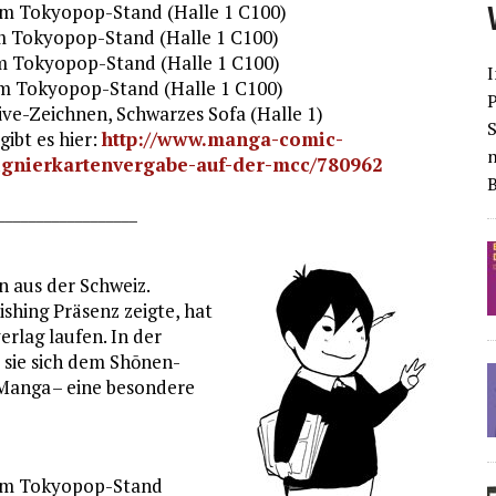
 am Tokyopop-Stand (Halle 1 C100)
 am Tokyopop-Stand (Halle 1 C100)
 am Tokyopop-Stand (Halle 1 C100)
I
 am Tokyopop-Stand (Halle 1 C100)
Live-Zeichnen, Schwarzes Sofa (Halle 1)
S
ibt es hier:
http://www.manga-comic-
ignierkartenvergabe-auf-der-mcc/780962
__________________
n aus der Schweiz.
ishing Präsenz zeigte, hat
erlag laufen. In der
 sie sich dem Shōnen-
-Manga – eine besondere
e am Tokyopop-Stand