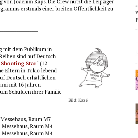
 von Joachim Kaps. Die Crew nutzt die Leipziger
„
gramms erstmals einer breiten Öffentlichkeit zu
v
F
__________________
ng mit dem Publikum in
 Reihen sind auf Deutsch
 Shooting Star
“ (12
 Eltern in Tokio lebend –
 auf Deutsch erhältlichen
Fumi mit 16 Jahren
 um Schulden ihrer Familie
Bild: Kazé
im Messehaus, Raum M7
 im Messehaus, Raum M4
 im Messehaus, Raum M4