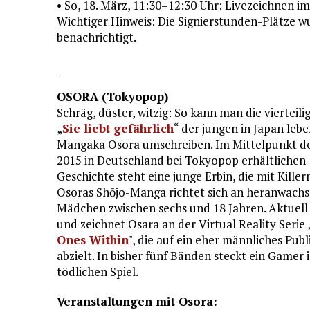
• So, 18. März, 11:30–12:30 Uhr: Livezeichnen
Wichtiger Hinweis: Die Signierstunden-Plätze w
benachrichtigt.
____________________________________________________
OSORA (Tokyopop)
Schräg, düster, witzig: So kann man die vierteili
„
Sie liebt gefährlich
“ der jungen in Japan leb
Mangaka Osora umschreiben. Im Mittelpunkt de
2015 in Deutschland bei Tokyopop erhältlichen
Geschichte steht eine junge Erbin, die mit Killern 
Osoras Shōjo-Manga richtet sich an heranwach
Mädchen zwischen sechs und 18 Jahren. Aktuell 
und zeichnet Osara an der Virtual Reality Serie 
Ones Within
", die auf ein eher männliches Pub
abzielt. In bisher fünf Bänden steckt ein Gamer 
tödlichen Spiel.
Veranstaltungen mit Osora: