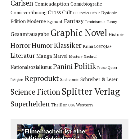
Carlsen
Comicadaption
Comicbiografie
Cross Cult
Comicverfilmung
Dystopie
Debüt
DC Comics
Fantasy
Edition Moderne
Egmont
Feminismus
Funny
Graphic Novel
Gesamtausgabe
Historie
Horror
Humor
Klassiker
Krimi
LGBTQIA+
Literatur
Manga
Marvel
Mystery
Nachruf
Politik
Panini
Nationalsozialismus
Preise
Queer
Reprodukt
Schreiber & Leser
Sachcomic
Religion
Splitter Verlag
Science Fiction
Superhelden
Thriller
Western
USA