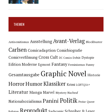
THEMEN
Avant-Verlag
Ausstellung
Blockbuster
Antisemitismus
Carlsen
Comicadaption
Comicbiografie
Cross Cult
Comicverfilmung
Dystopie
Debüt
DC Comics
Fantasy
Edition Moderne
Egmont
Feminismus
Funny
Graphic Novel
Gesamtausgabe
Historie
Horror
Humor
Klassiker
Krimi
LGBTQIA+
Literatur
Manga
Marvel
Mystery
Nachruf
Politik
Panini
Nationalsozialismus
Preise
Queer
Reprodukt
Schreiber & Leser
Sachcomic
Religion