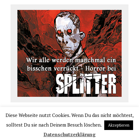
Diese Webseite nutzt Cookies. Wenn Du das nicht möchtest,
COPYRIGHT 2026 | COMIC.DE
solltest Du sie nach Deinem Besuch löschen.
Akzeptieren
|
IMPRESSUM
|
DATENSCHUTZERKLÄRUNG
|
VERLAGSAUSLIEFERUNG UND VER
Datenschutzerklärung
TRIEB PPM