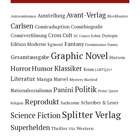
Avant-Verlag
Ausstellung
Blockbuster
Antisemitismus
Carlsen
Comicadaption
Comicbiografie
Cross Cult
Comicverfilmung
Dystopie
Debüt
DC Comics
Fantasy
Edition Moderne
Egmont
Feminismus
Funny
Graphic Novel
Gesamtausgabe
Historie
Horror
Humor
Klassiker
Krimi
LGBTQIA+
Literatur
Manga
Marvel
Mystery
Nachruf
Politik
Panini
Nationalsozialismus
Preise
Queer
Reprodukt
Schreiber & Leser
Sachcomic
Religion
Splitter Verlag
Science Fiction
Superhelden
Thriller
Western
USA