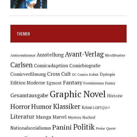
THEMEN
Avant-Verlag
Ausstellung
Blockbuster
Antisemitismus
Carlsen
Comicadaption
Comicbiografie
Cross Cult
Comicverfilmung
Dystopie
Debüt
DC Comics
Fantasy
Edition Moderne
Egmont
Feminismus
Funny
Graphic Novel
Gesamtausgabe
Historie
Horror
Humor
Klassiker
Krimi
LGBTQIA+
Literatur
Manga
Marvel
Mystery
Nachruf
Politik
Panini
Nationalsozialismus
Preise
Queer