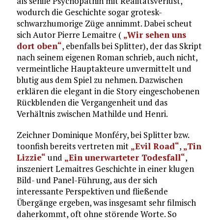
als senile Psychopathin mit Realitätsverlust,
wodurch die Geschichte sogar grotesk-
schwarzhumorige Züge annimmt. Dabei scheut
sich Autor Pierre Lemaitre (
„Wir sehen uns
dort oben“
, ebenfalls bei Splitter), der das Skript
nach seinem eigenen Roman schrieb, auch nicht,
vermeintliche Hauptakteure unvermittelt und
blutig aus dem Spiel zu nehmen. Dazwischen
erklären die elegant in die Story eingeschobenen
Rückblenden die Vergangenheit und das
Verhältnis zwischen Mathilde und Henri.
Zeichner Dominique Monféry, bei Splitter bzw.
toonfish bereits vertreten mit
„Evil Road“
,
„Tin
Lizzie“
und
„Ein unerwarteter Todesfall“
,
inszeniert Lemaitres Geschichte in einer klugen
Bild- und Panel-Führung, aus der sich
interessante Perspektiven und fließende
Übergänge ergeben, was insgesamt sehr filmisch
daherkommt, oft ohne störende Worte. So