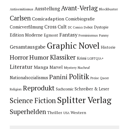
Avant-Verlag
Ausstellung
Blockbuster
Antisemitismus
Carlsen
Comicadaption
Comicbiografie
Cross Cult
Comicverfilmung
Dystopie
Debüt
DC Comics
Fantasy
Edition Moderne
Egmont
Feminismus
Funny
Graphic Novel
Gesamtausgabe
Historie
Horror
Humor
Klassiker
Krimi
LGBTQIA+
Literatur
Manga
Marvel
Mystery
Nachruf
Politik
Panini
Nationalsozialismus
Preise
Queer
Reprodukt
Schreiber & Leser
Sachcomic
Religion
Splitter Verlag
Science Fiction
Superhelden
Thriller
Western
USA