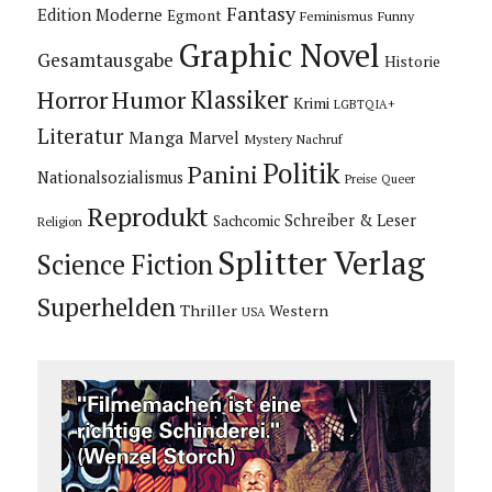
Fantasy
Edition Moderne
Egmont
Feminismus
Funny
Graphic Novel
Gesamtausgabe
Historie
Horror
Humor
Klassiker
Krimi
LGBTQIA+
Literatur
Manga
Marvel
Mystery
Nachruf
Politik
Panini
Nationalsozialismus
Preise
Queer
Reprodukt
Schreiber & Leser
Sachcomic
Religion
Splitter Verlag
Science Fiction
Superhelden
Thriller
Western
USA