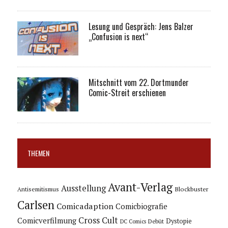
Lesung und Gespräch: Jens Balzer
„Confusion is next“
Mitschnitt vom 22. Dortmunder
Comic-Streit erschienen
THEMEN
Avant-Verlag
Ausstellung
Blockbuster
Antisemitismus
Carlsen
Comicadaption
Comicbiografie
Cross Cult
Comicverfilmung
Dystopie
Debüt
DC Comics