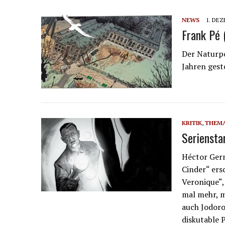
NEWS
1. DEZ
Frank Pé
Der Naturpo
Jahren gest
KRITIK
,
THEM
Serienstar
Héctor Ger
Cinder“ ers
Veronique“,
mal mehr, m
auch Jodoro
diskutable 