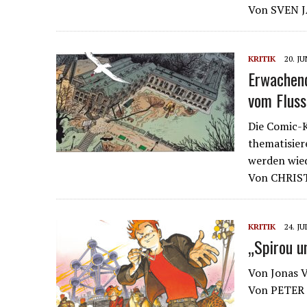
Von SVEN
KRITIK
20. JU
Erwachend
vom Fluss
Die Comic-K
thematisier
werden wied
Von CHRIS
KRITIK
24. JU
„Spirou u
Von Jonas V
Von PETER