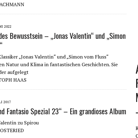
 JACHMANN
NI 2022
es Bewusstsein – „Jonas Valentin“ und „Simon
“
lassiker „Jonas Valentin“ und „Simon vom Fluss“
en Natur und Klima in fantastischen Geschichten. Sie
er aufgelegt
TOPH HAAS
LI 2017
nd Fantasio Spezial 23“ – Ein grandioses Album
alentin zu Spirou
R
 OSTERIED