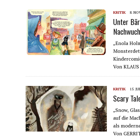
KRITIK
8. NO
Unter Bär
Nachwuch
„Enola Holm
Monsterdete
Kindercom
Von KLAUS 
KRITIK
15. JU
Scary Tal
„Snow, Glas
auf die Mac
als modern
Von GERRI