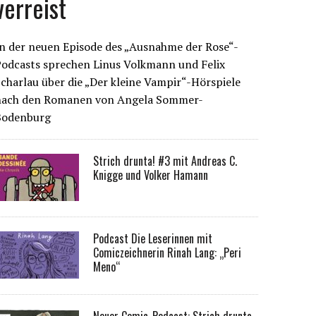
verreist
n der neuen Episode des „Ausnahme der Rose“-
Podcasts sprechen Linus Volkmann und Felix
charlau über die „Der kleine Vampir“-Hörspiele
nach den Romanen von Angela Sommer-
Bodenburg
Strich drunta! #3 mit Andreas C.
Knigge und Volker Hamann
Podcast Die Leserinnen mit
Comiczeichnerin Rinah Lang: „Peri
Meno“
Neuer Comic-Podcast: Strich drunta