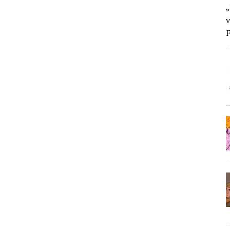
„
v
F