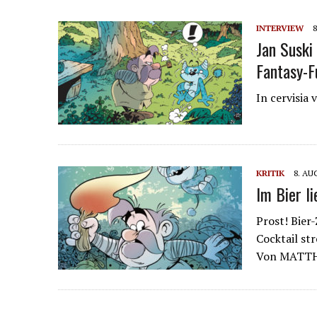
INTERVIEW
Jan Suski
Fantasy-
In cervisia 
KRITIK
8. AU
Im Bier l
Prost! Bier
Cocktail st
Von MATT