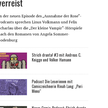
verreist
n der neuen Episode des „Ausnahme der Rose“-
Podcasts sprechen Linus Volkmann und Felix
charlau über die „Der kleine Vampir“-Hörspiele
nach den Romanen von Angela Sommer-
Bodenburg
Strich drunta! #3 mit Andreas C.
Knigge und Volker Hamann
Podcast Die Leserinnen mit
Comiczeichnerin Rinah Lang: „Peri
Meno“
Neuer Comic-Podcast: Strich drunta