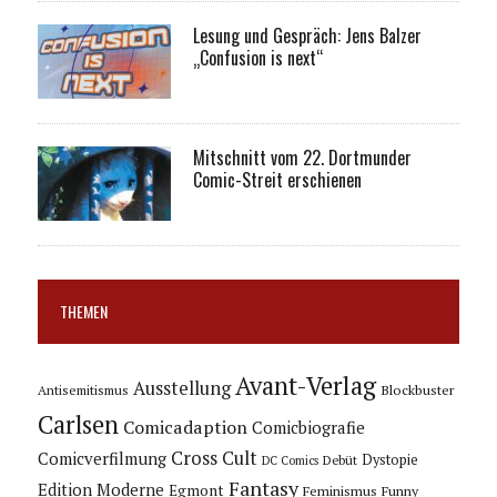
Lesung und Gespräch: Jens Balzer
„Confusion is next“
Mitschnitt vom 22. Dortmunder
Comic-Streit erschienen
THEMEN
Avant-Verlag
Ausstellung
Blockbuster
Antisemitismus
Carlsen
Comicadaption
Comicbiografie
Cross Cult
Comicverfilmung
Dystopie
Debüt
DC Comics
Fantasy
Edition Moderne
Egmont
Feminismus
Funny