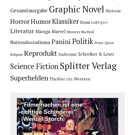
Graphic Novel
Gesamtausgabe
Historie
Horror
Humor
Klassiker
Krimi
LGBTQIA+
Literatur
Manga
Marvel
Mystery
Nachruf
Politik
Panini
Nationalsozialismus
Preise
Queer
Reprodukt
Schreiber & Leser
Sachcomic
Religion
Splitter Verlag
Science Fiction
Superhelden
Thriller
Western
USA