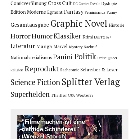
Cross Cult
Comicverfilmung
Dystopie
Debüt
DC Comics
Fantasy
Edition Moderne
Egmont
Feminismus
Funny
Graphic Novel
Gesamtausgabe
Historie
Horror
Humor
Klassiker
Krimi
LGBTQIA+
Literatur
Manga
Marvel
Mystery
Nachruf
Politik
Panini
Nationalsozialismus
Preise
Queer
Reprodukt
Schreiber & Leser
Sachcomic
Religion
Splitter Verlag
Science Fiction
Superhelden
Thriller
Western
USA