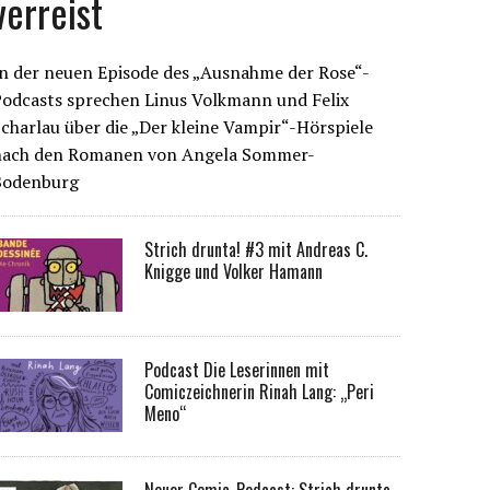
verreist
n der neuen Episode des „Ausnahme der Rose“-
Podcasts sprechen Linus Volkmann und Felix
charlau über die „Der kleine Vampir“-Hörspiele
nach den Romanen von Angela Sommer-
Bodenburg
Strich drunta! #3 mit Andreas C.
Knigge und Volker Hamann
Podcast Die Leserinnen mit
Comiczeichnerin Rinah Lang: „Peri
Meno“
Neuer Comic-Podcast: Strich drunta