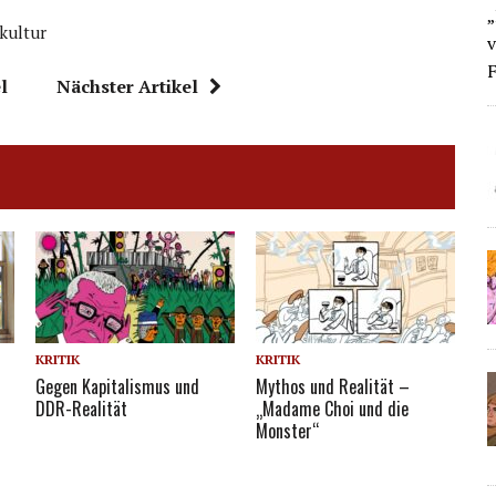
„
kultur
v
F
l
Nächster Artikel
KRITIK
KRITIK
Gegen Kapitalismus und
Mythos und Realität –
DDR-Realität
„Madame Choi und die
Monster“