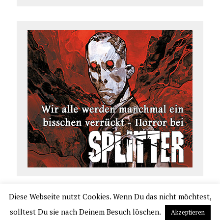
Diese Webseite nutzt Cookies. Wenn Du das nicht möchtest,
COPYRIGHT 2026 | COMIC.DE
solltest Du sie nach Deinem Besuch löschen.
Akzeptieren
|
IMPRESSUM
|
DATENSCHUTZERKLÄRUNG
|
VERLAGSAUSLIEFERUNG UND VER