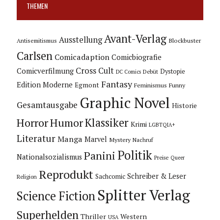
THEMEN
Avant-Verlag
Ausstellung
Blockbuster
Antisemitismus
Carlsen
Comicadaption
Comicbiografie
Cross Cult
Comicverfilmung
Dystopie
Debüt
DC Comics
Fantasy
Edition Moderne
Egmont
Feminismus
Funny
Graphic Novel
Gesamtausgabe
Historie
Horror
Humor
Klassiker
Krimi
LGBTQIA+
Literatur
Manga
Marvel
Mystery
Nachruf
Politik
Panini
Nationalsozialismus
Preise
Queer
Reprodukt
Schreiber & Leser
Sachcomic
Religion
Splitter Verlag
Science Fiction
Superhelden
Thriller
Western
USA