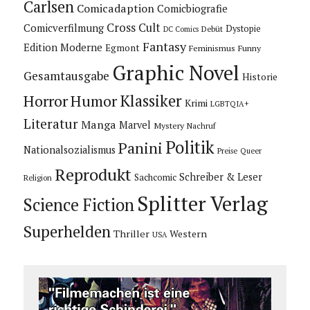
Carlsen
Comicadaption
Comicbiografie
Cross Cult
Comicverfilmung
Dystopie
Debüt
DC Comics
Fantasy
Edition Moderne
Egmont
Feminismus
Funny
Graphic Novel
Gesamtausgabe
Historie
Horror
Humor
Klassiker
Krimi
LGBTQIA+
Literatur
Manga
Marvel
Mystery
Nachruf
Politik
Panini
Nationalsozialismus
Preise
Queer
Reprodukt
Schreiber & Leser
Sachcomic
Religion
Splitter Verlag
Science Fiction
Superhelden
Thriller
Western
USA