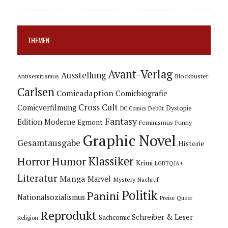
THEMEN
Avant-Verlag
Ausstellung
Blockbuster
Antisemitismus
Carlsen
Comicadaption
Comicbiografie
Cross Cult
Comicverfilmung
Dystopie
Debüt
DC Comics
Fantasy
Edition Moderne
Egmont
Feminismus
Funny
Graphic Novel
Gesamtausgabe
Historie
Horror
Humor
Klassiker
Krimi
LGBTQIA+
Literatur
Manga
Marvel
Mystery
Nachruf
Politik
Panini
Nationalsozialismus
Preise
Queer
Reprodukt
Schreiber & Leser
Sachcomic
Religion