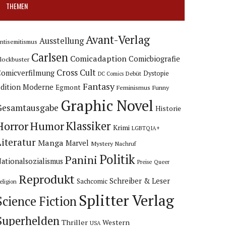
THEMEN
Avant-Verlag
Ausstellung
ntisemitismus
Carlsen
Comicadaption
Comicbiografie
lockbuster
Cross Cult
Comicverfilmung
Dystopie
Debüt
DC Comics
Fantasy
dition Moderne
Egmont
Feminismus
Funny
Graphic Novel
Gesamtausgabe
Historie
Horror
Humor
Klassiker
Krimi
LGBTQIA+
Literatur
Manga
Marvel
Mystery
Nachruf
Politik
Panini
ationalsozialismus
Preise
Queer
Reprodukt
Schreiber & Leser
Sachcomic
eligion
Splitter Verlag
Science Fiction
Superhelden
Thriller
Western
USA