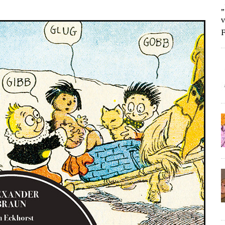
„
v
F