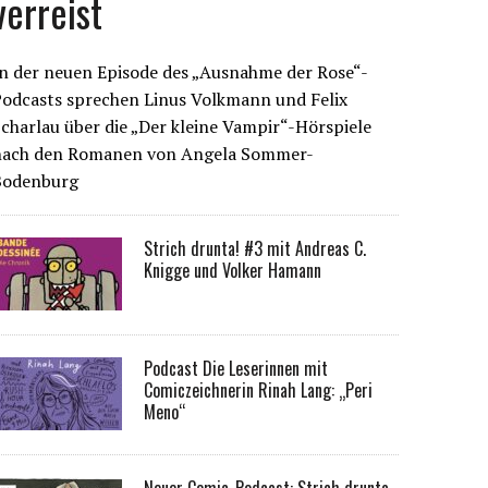
verreist
n der neuen Episode des „Ausnahme der Rose“-
Podcasts sprechen Linus Volkmann und Felix
charlau über die „Der kleine Vampir“-Hörspiele
nach den Romanen von Angela Sommer-
Bodenburg
Strich drunta! #3 mit Andreas C.
Knigge und Volker Hamann
Podcast Die Leserinnen mit
Comiczeichnerin Rinah Lang: „Peri
Meno“
Neuer Comic-Podcast: Strich drunta