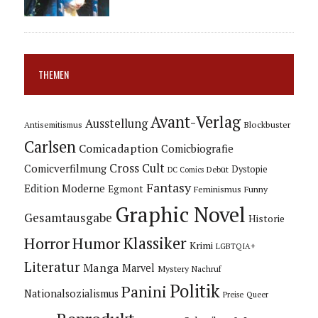
THEMEN
Avant-Verlag
Ausstellung
Blockbuster
Antisemitismus
Carlsen
Comicadaption
Comicbiografie
Cross Cult
Comicverfilmung
Dystopie
Debüt
DC Comics
Fantasy
Edition Moderne
Egmont
Feminismus
Funny
Graphic Novel
Gesamtausgabe
Historie
Horror
Humor
Klassiker
Krimi
LGBTQIA+
Literatur
Manga
Marvel
Mystery
Nachruf
Politik
Panini
Nationalsozialismus
Preise
Queer