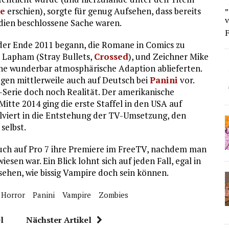
„
e
erschien), sorgte für genug Aufsehen, dass bereits
v
dien beschlossene Sache waren.
F
der Ende 2011 begann, die Romane in Comics zu
 Lapham (Stray Bullets,
Crossed
), und Zeichner Mike
eine wunderbar atmosphärische Adaption ablieferten.
egen mittlerweile auch auf Deutsch bei
Panini
vor.
Serie doch noch Realität. Der amerikanische
itte 2014 ging die erste Staffel in den USA auf
olviert in die Entstehung der TV-Umsetzung, den
selbst.
 auch auf Pro 7 ihre Premiere im FreeTV, nachdem man
en war. Ein Blick lohnt sich auf jeden Fall, egal in
sehen, wie bissig Vampire doch sein können.
Horror
Panini
Vampire
Zombies
l
Nächster Artikel