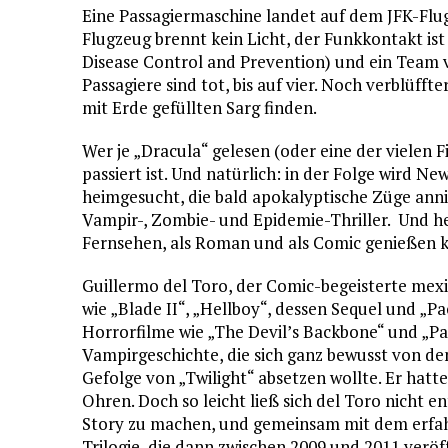
Eine Passagiermaschine landet auf dem JFK-Flu
Flugzeug brennt kein Licht, der Funkkontakt ist
Disease Control and Prevention) und ein Team vo
Passagiere sind tot, bis auf vier. Noch verblüffte
mit Erde gefüllten Sarg finden.
Wer je „Dracula“ gelesen (oder eine der vielen 
passiert ist. Und natürlich: in der Folge wird 
heimgesucht, die bald apokalyptische Züge annim
Vampir-, Zombie- und Epidemie-Thriller. Und heu
Fernsehen, als Roman und als Comic genießen 
Guillermo del Toro, der Comic-begeisterte mexik
wie „Blade II“, „Hellboy“, dessen Sequel und „P
Horrorfilme wie „The Devil’s Backbone“ und „Pa
Vampirgeschichte, die sich ganz bewusst von d
Gefolge von „Twilight“ absetzen wollte. Er hatte
Ohren. Doch so leicht ließ sich del Toro nicht 
Story zu machen, und gemeinsam mit dem erfa
Trilogie, die dann zwischen 2009 und 2011 veröf