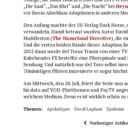
„Die Saat“, „Das Blut“ und „Die Nacht“ bei
Heyn
vor ihrem Abschluss Adaptionen in anderen Me
Den Anfang machte der US-Verlag Dark Horse, 
verwandeln. Damit betraut wurden Autor David
Huddleston (
The Homeland Directive
), die 
Und die ersten beiden Bände dieser Adaption li
2012 dann wurde del Toros Traum von einer TV-
Kabelsender FX bestellte eine Pilotepisode und M
Sendung. Und natürlich war del Toro selbst inv
70minütigen Piloten inszenierte er sogar höchst 
Am Mittwoch, den 28. Juli, feiert die Serie nun
bis dato auf VOD-Plattformen und PayTV angewies
welchem Medium. Denn es ist wirklich schön zu 
Themen:
Apokalypse
David Lapham
Epidemie
Vorheriger Artike