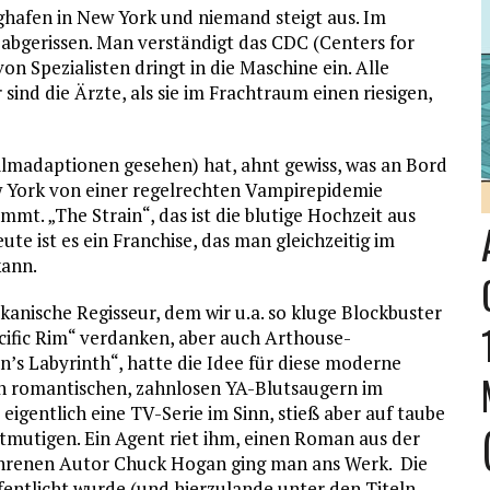
ghafen in New York und niemand steigt aus. Im
 abgerissen. Man verständigt das CDC (Centers for
n Spezialisten dringt in die Maschine ein. Alle
r sind die Ärzte, als sie im Frachtraum einen riesigen,
Filmadaptionen gesehen) hat, ahnt gewiss, was an Bord
New York von einer regelrechten Vampirepidemie
mt. „The Strain“, das ist die blutige Hochzeit aus
te ist es ein Franchise, das man gleichzeitig im
kann.
anische Regisseur, dem wir u.a. so kluge Blockbuster
acific Rim“ verdanken, aber auch Arthouse-
n’s Labyrinth“, hatte die Idee für diese moderne
en romantischen, zahnlosen YA-Blutsaugern im
 eigentlich eine TV-Serie im Sinn, stieß aber auf taube
entmutigen. Ein Agent riet ihm, einen Roman aus der
hrenen Autor Chuck Hogan ging man ans Werk. Die
fentlicht wurde (und hierzulande unter den Titeln