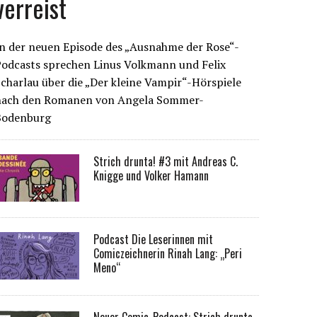
verreist
n der neuen Episode des „Ausnahme der Rose“-
Podcasts sprechen Linus Volkmann und Felix
charlau über die „Der kleine Vampir“-Hörspiele
nach den Romanen von Angela Sommer-
Bodenburg
Strich drunta! #3 mit Andreas C.
Knigge und Volker Hamann
Podcast Die Leserinnen mit
Comiczeichnerin Rinah Lang: „Peri
Meno“
Neuer Comic-Podcast: Strich drunta