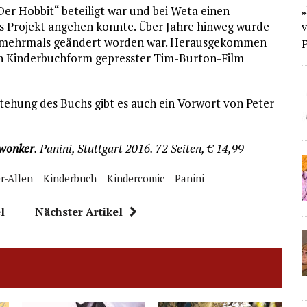
„
„Der Hobbit“ beteiligt war und bei Weta einen
es Projekt angehen konnte. Über Jahre hinweg wurde
v
rt mehrmals geändert worden war. Herausgekommen
F
n in Kinderbuchform gepresster Tim-Burton-Film
ehung des Buchs gibt es auch ein Vorwort von Peter
rwonker
. Panini, Stuttgart 2016. 72 Seiten, € 14,99
r-Allen
Kinderbuch
Kindercomic
Panini
l
Nächster Artikel