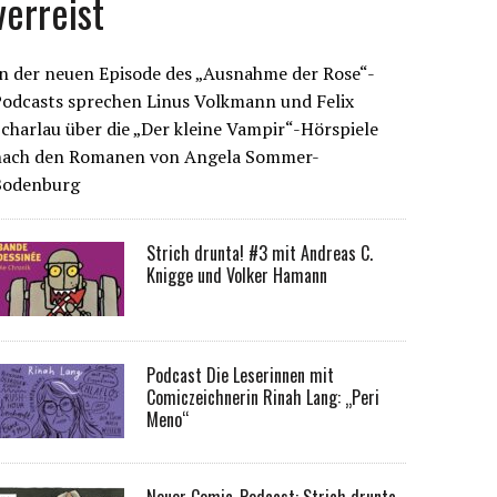
verreist
n der neuen Episode des „Ausnahme der Rose“-
Podcasts sprechen Linus Volkmann und Felix
charlau über die „Der kleine Vampir“-Hörspiele
nach den Romanen von Angela Sommer-
Bodenburg
Strich drunta! #3 mit Andreas C.
Knigge und Volker Hamann
Podcast Die Leserinnen mit
Comiczeichnerin Rinah Lang: „Peri
Meno“
Neuer Comic-Podcast: Strich drunta