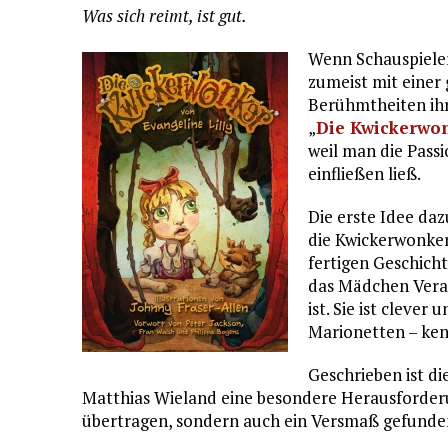
Was sich reimt, ist gut.
Wenn Schauspiele
zumeist mit einer 
Berühmtheiten ihr
„
Die Kwickerwo
weil man die Passio
einfließen ließ.
Die erste Idee daz
die Kwickerwonker
fertigen Geschich
das Mädchen Vera,
ist. Sie ist cleve
Marionetten – kenn
Geschrieben ist di
Matthias Wieland eine besondere Herausforderun
übertragen, sondern auch ein Versmaß gefunde