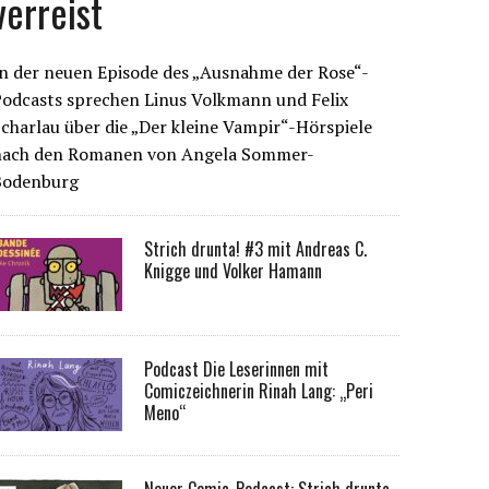
verreist
n der neuen Episode des „Ausnahme der Rose“-
Podcasts sprechen Linus Volkmann und Felix
charlau über die „Der kleine Vampir“-Hörspiele
nach den Romanen von Angela Sommer-
Bodenburg
Strich drunta! #3 mit Andreas C.
Knigge und Volker Hamann
Podcast Die Leserinnen mit
Comiczeichnerin Rinah Lang: „Peri
Meno“
Neuer Comic-Podcast: Strich drunta