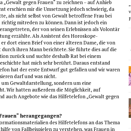
„Gewalt gegen Frauen“ zu zeichnen – auf Anhieb
„
st erschien mir die Umsetzung jedoch schwierig, da
v
tte, als nicht selbst von Gewalt betroffene Frau bei
F
richtig mitreden zu können. Dann ist jedoch ein
rangetreten, der von seinen Erlebnissen als Volontär
itung erzählte. Als Assistent des Horoskope-
er dort einen Brief von einer älteren Dame, die von
 durch ihren Mann berichtete. Sie führte dies auf die
tion zurück und suchte deshalb Rat bei einem
eschichte hat mich sehr berührt. Daraus entstand
lefon hat der erste Entwurf gut gefallen und wir waren
sieren darf und was nicht.
ht um Gewaltdarstellung, sondern um eine
eht. Wir hatten außerdem die Möglichkeit, auf
d auch Angebote wie das Hilfetelefon „Gewalt gegen
 Frauen“ herangegangen?
ormationsmaterialien des Hilfetelefons an das Thema
ilfe von Fallbeispielen zu verstehen, was Frauen in