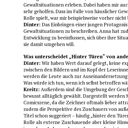
Gewaltsituationen erleben. Dabei haben mir auch
sehr geholfen. Dass im Falle von häuslicher Gew
Rolle spielt, war mir beispielsweise vorher nicht
Dinter:
Das Einbringen einer jungen Protagonis
Gewaltsituationen zu beschreiben. Anna hat zud
Entwicklung zu beeinflussen, sich über ihre Si
sie damit umgehen will.
Was unterscheidet „Hinter Türen“ von and
Dinter:
Wir haben Wert darauf gelegt, keine expl
zwischen den Bildern und im Kopf der Leserinnen
werden die Leute auch zur Auseinandersetzung e
Was würde ich tun, wenn ich selbst betroffen 
Kreitz:
Außerdem sind die Umgebung der Geschi
bewusst alltäglich gewählt. Dargestellt werden M
Comicszene, da die Zeichner oftmals lieber att
zudem die Perspektive des Zuschauers von außen
Titel schon suggeriert – häufig „hinter den Türe
Rolle als externe Zuschauende aber kleine Hinw