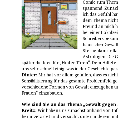
Comic zum Thema 
spannend. Zunäch
ich das Gefühl ha
dem Thema nicht 
Freund an mich he
bei einer Lokalze
Schreibers bekam 
häuslicher Gewalt
Sternenkonstella
Astrologen. Die G
später die Idee für „Hinter Türen“. Dem Hilfete
uns sehr schnell einig, was in der Geschichte pas
Dinter:
Mir hat vor allem gefallen, dass es nic
Sensibilisierung für das gesamte Problemfeld g
verschiedene Formen von Gewalt einzugehen un
Frauen“ einzubauen.
Wie sind Sie an das Thema „Gewalt gegen
Kreitz:
Wir haben uns zunächst anhand von Inf
herangetastet und versucht, unter anderem mith