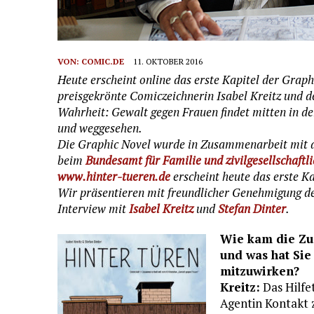
VON:
COMIC.DE
11. OKTOBER 2016
Heute erscheint online das erste Kapitel der Grap
preisgekrönte Comiczeichnerin Isabel Kreitz und d
Wahrheit: Gewalt gegen Frauen findet mitten in der
und weggesehen.
Die Graphic Novel wurde in Zusammenarbeit mit d
beim
Bundesamt für Familie und zivilgesellschaftli
www.hinter-tueren.de
erscheint heute das erste Ka
Wir präsentieren mit freundlicher Genehmigung de
Interview mit
Isabel Kreitz
und
Stefan Dinter
.
Wie kam die Zu
und was hat Sie
mitzuwirken?
Kreitz:
Das Hilfe
Agentin Kontakt 