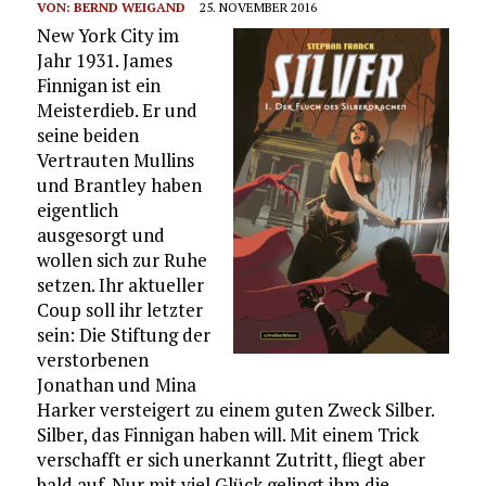
VON:
BERND WEIGAND
25. NOVEMBER 2016
New York City im
Jahr 1931. James
Finnigan ist ein
Meisterdieb. Er und
seine beiden
Vertrauten Mullins
und Brantley haben
eigentlich
ausgesorgt und
wollen sich zur Ruhe
setzen. Ihr aktueller
Coup soll ihr letzter
sein: Die Stiftung der
verstorbenen
Jonathan und Mina
Harker versteigert zu einem guten Zweck Silber.
Silber, das Finnigan haben will. Mit einem Trick
verschafft er sich unerkannt Zutritt, fliegt aber
bald auf. Nur mit viel Glück gelingt ihm die