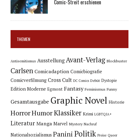
Comic-Streit erschienen
THEMEN
Avant-Verlag
Ausstellung
Blockbuster
Antisemitismus
Carlsen
Comicadaption
Comicbiografie
Cross Cult
Comicverfilmung
Dystopie
Debüt
DC Comics
Fantasy
Edition Moderne
Egmont
Feminismus
Funny
Graphic Novel
Gesamtausgabe
Historie
Horror
Humor
Klassiker
Krimi
LGBTQIA+
Literatur
Manga
Marvel
Mystery
Nachruf
Politik
Panini
Nationalsozialismus
Preise
Queer