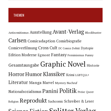
THEMEN
Avant-Verlag
Ausstellung
Blockbuster
Antisemitismus
Carlsen
Comicadaption
Comicbiografie
Cross Cult
Comicverfilmung
Dystopie
Debüt
DC Comics
Fantasy
Edition Moderne
Egmont
Feminismus
Funny
Graphic Novel
Gesamtausgabe
Historie
Horror
Humor
Klassiker
Krimi
LGBTQIA+
Literatur
Manga
Marvel
Mystery
Nachruf
Politik
Panini
Nationalsozialismus
Preise
Queer
Reprodukt
Schreiber & Leser
Sachcomic
Religion
Splitter Verlag