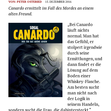
VON:
PETER OSTERIED
15. DEZEMBER 2016
Canardo ermittelt im Fall des Mordes an einem
alten Freund.
„Bei Canardo
läuft nichts
normal. Man hat
das Gefühl, er
stolpert irgendwie
durch seine
Ermittlungen, und
dann findet er die
Lösung auf dem
Boden einer
Whiskey-Flasche.
Am besten sucht
man nicht nach
der Logik in
seinem Handeln,
sondern sucht die Frau, die dahintersteckt.“