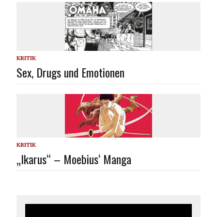
KRITIK
Sex, Drugs und Emotionen
KRITIK
„Ikarus“ – Moebius‘ Manga