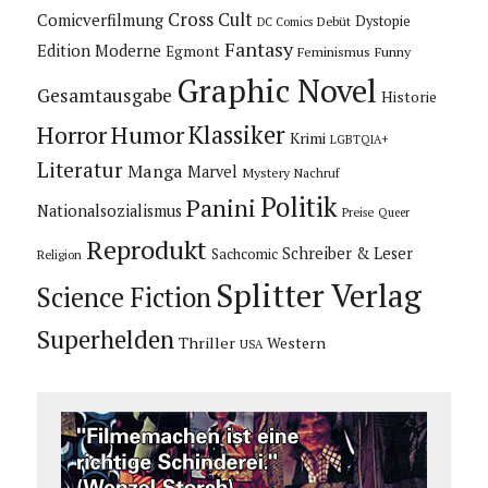
Cross Cult
Comicverfilmung
Dystopie
Debüt
DC Comics
Fantasy
Edition Moderne
Egmont
Feminismus
Funny
Graphic Novel
Gesamtausgabe
Historie
Horror
Humor
Klassiker
Krimi
LGBTQIA+
Literatur
Manga
Marvel
Mystery
Nachruf
Politik
Panini
Nationalsozialismus
Preise
Queer
Reprodukt
Schreiber & Leser
Sachcomic
Religion
Splitter Verlag
Science Fiction
Superhelden
Thriller
Western
USA